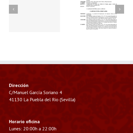
E
CABILDO GENERAL
PEREGRINACION
ANUAL
ANUAL
Dirección
C/Manuel García Soriano 4
41130 La Puebla del Rio (Sevilla)
Horario oficina
Lunes: 20:00h a 22:00h