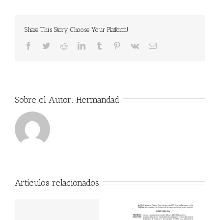
de
los
Niños
Share This Story, Choose Your Platform!
Facebook
Twitter
Reddit
LinkedIn
Tumblr
Pinterest
Vk
Correo
electrónico
Sobre el Autor:
Hermandad
Artículos relacionados