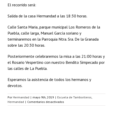
El recorrido será:
Salida de la casa Hermandad a las 18:30 horas.
Calle Santa Maria, parque municipal Los Romeros de la
Puebla, calle larga, Manuel García soriano y
terminaremos en la Parroquia Ntra. Sra. De la Granada
sobre las 20:30 horas.
Posteriormente celebraremos la misa a las 21:00 horas y
el Rosario Vespertino con nuestro Bendito Simpecado por
las calles de La Puebla.
Esperamos la asistencia de todos los hermanos y
devotos.
Por
Hermandad
|
mayo 9th, 2019
|
Escuela de Tamborileros
,
en
Hermandad
|
Comentarios desactivados
El
Rocío