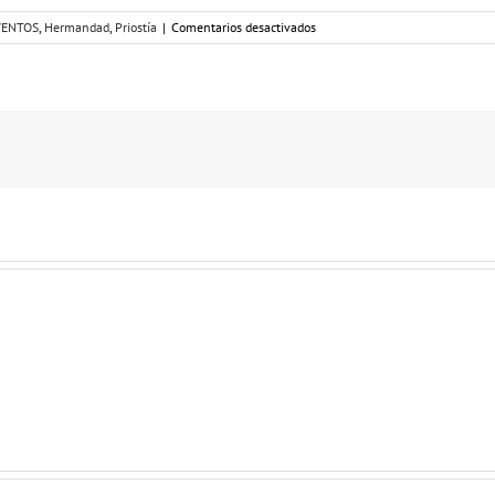
en
VENTOS
,
Hermandad
,
Priostía
|
Comentarios desactivados
EL
ROCIO
DE
LOS
NIÑOS