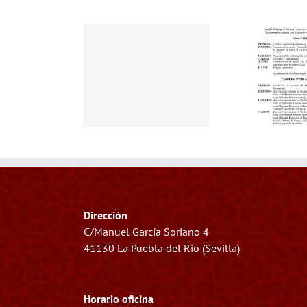
LDO GENERAL DE
CABILDO GENERAL
P
SALIDA
ANUAL
Dirección
C/Manuel García Soriano 4
41130 La Puebla del Rio (Sevilla)
Horario oficina