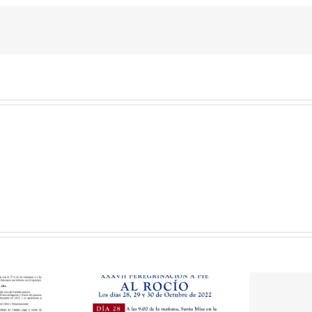
NUESTRA
SEÑORA
DEL
ROCIO