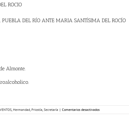
EL ROCIO
PUEBLA DEL RÍO ANTE MARIA SANTÍSIMA DEL ROCÍO
de Almonte.
droalcoholico.
en
VENTOS
,
Hermandad
,
Priostía
,
Secretaría
|
Comentarios desactivados
MISA
ANUAL
ANTE