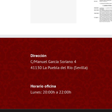
LDO GENERAL DE
CABILDO GENERAL
P
SALIDA
ANUAL
Dirección
C/Manuel García Soriano 4
41130 La Puebla del Rio (Sevilla)
Horario oficina
Lunes: 20:00h a 22:00h