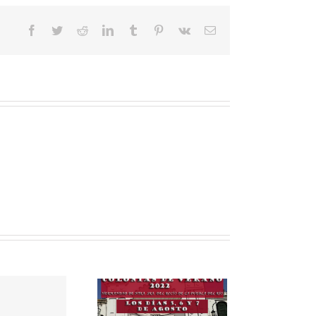
Facebook
Twitter
Reddit
LinkedIn
Tumblr
Pinterest
Vk
Correo
electrónico