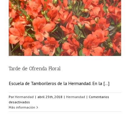
Tarde de Ofrenda Floral
Escuela de Tamborileros de la Hermandad. En la [...]
Por
Hermandad
|
abril 25th, 2018
|
Hermandad
|
Comentarios
en
desactivados
Tarde
Más información
de
Ofrenda
Floral