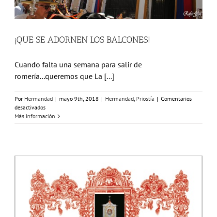
¡QUE SE ADORNEN LOS BALCONES!
Cuando falta una semana para salir de
romería...queremos que La [...]
Por
Hermandad
|
mayo 9th, 2018
|
Hermandad
,
Priostía
|
Comentarios
en
desactivados
¡QUE
Más información
SE
ADORNEN
LOS
BALCONES!