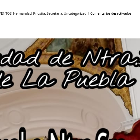
en
VENTOS
,
Hermandad
,
Priostía
,
Secretaría
,
Uncategorized
|
Comentarios desactivados
CAMI
CON
LA
PUEB