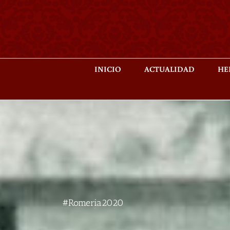
Saltar
al
contenido
INICIO
ACTUALIDAD
HE
#Romeria2020