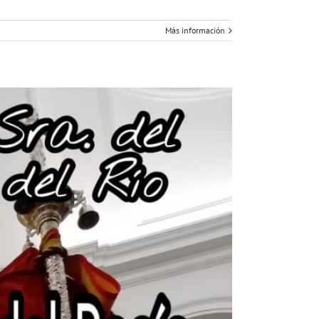
Más información
NA
LA