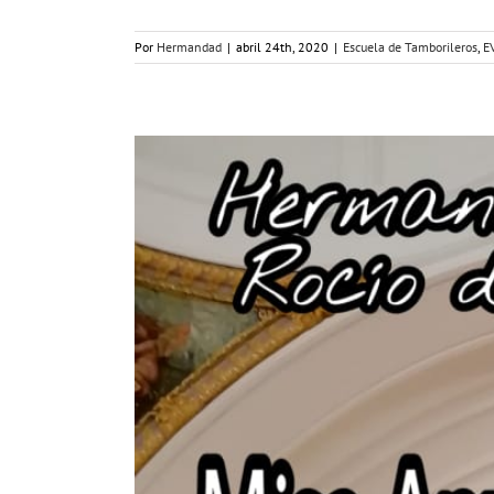
Por
Hermandad
|
abril 24th, 2020
|
Escuela de Tamborileros
,
E