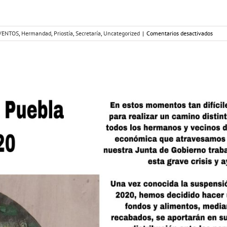
en
VENTOS
,
Hermandad
,
Priostía
,
Secretaría
,
Uncategorized
|
Comentarios desactivados
SALU
DE
NUES
PRES