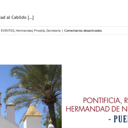
 al Cabildo [...]
en
,
EVENTOS
,
Hermandad
,
Priostía
,
Secretaría
|
Comentarios desactivados
CABILDO
GENERAL
ANUAL